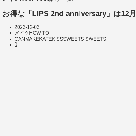
お得な「LIPS 2nd anniversary」は1
2023-12-03
メイクHOW TO
CANMAKE
KATE
KiSS
SWEETS SWEETS
0