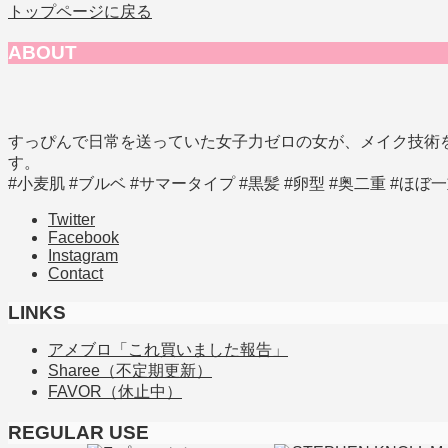
トップページに戻る
ABOUT
すっぴんで日常を送っていた女子力ゼロの女が、メイク技術
す。
#小麦肌 #ブルベ #サマータイプ #黒髪 #卵型 #奥二重 #ほぼ
Twitter
Facebook
Instagram
Contact
LINKS
アメブロ「これ買いました報告」
Sharee（不定期更新）
FAVOR（休止中）
REGULAR USE