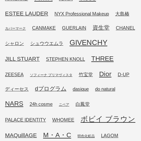
ESTEE LAUDER
NYX Professional Makeup
大島椿
資生堂
CANMAKE
GUERLAIN
CHANEL
カバーマーク
GIVENCHY
シャロン
シュウウエムラ
THREE
JILL STUART
STEPHEN KNOLL
Dior
ZEESEA
竹宝堂
D-UP
ソフィーナ プリマヴィスタ
dプログラム
ディーセス
dasique
do natural
NARS
24h cosme
白鳳堂
ニベア
ボビイ ブラウン
PALACE IDENTITY
WHOMEE
M・A・C
MAQuillAGE
LAGOM
明色化粧品