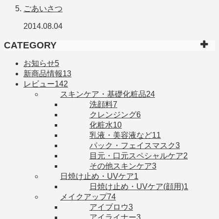
ごあいさつ
2014.08.04
CATEGORY
お知らせ
5
新商品情報
13
レビュー
142
スキンケア・基礎化粧品
24
洗顔料
7
クレンジング
6
化粧水
10
乳液・美容液など
11
パック・フェイスマスク
3
目元・口元スペシャルケア
2
その他スキンケア
3
日焼け止め・UVケア
1
日焼け止め・UVケア(顔用)
1
メイクアップ
74
アイブロウ
3
アイライナー
3