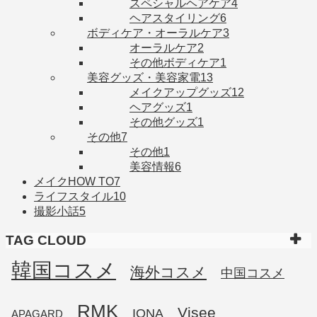
スペシャルヘアケア
4
ヘアスタイリング
6
ボディケア・オーラルケア
3
オーラルケア
2
その他ボディケア
1
美容グッズ・美容家電
13
メイクアップグッズ
12
ヘアグッズ
1
その他グッズ
1
その他
7
その他
1
美容情報
6
メイクHOW TO
7
ライフスタイル
10
撮影小話
5
TAG CLOUD
韓国コスメ
海外コスメ
中国コスメ
RMK
Visee
IONA
APAGARD