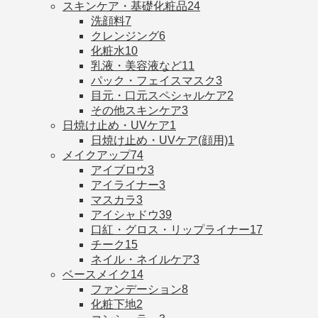
スキンケア・基礎化粧品
24
洗顔料
7
クレンジング
6
化粧水
10
乳液・美容液など
11
パック・フェイスマスク
3
目元・口元スペシャルケア
2
その他スキンケア
3
日焼け止め・UVケア
1
日焼け止め・UVケア(顔用)
1
メイクアップ
74
アイブロウ
3
アイライナー
3
マスカラ
3
アイシャドウ
39
口紅・グロス・リップライナー
17
チーク
15
ネイル・ネイルケア
3
ベースメイク
14
ファンデーション
8
化粧下地
2