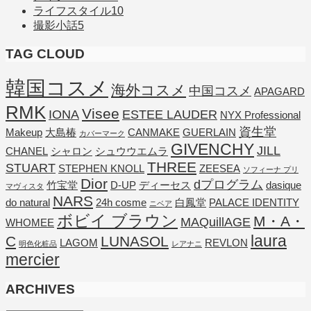
ライフスタイル
10
撮影小話
5
TAG CLOUD
韓国コスメ
海外コスメ
中国コスメ
APAGARD
RMK
Visee
IONA
ESTEE LAUDER
NYX Professional
資生堂
Makeup
大島椿
CANMAKE
GUERLAIN
カバーマーク
GIVENCHY
JILL
CHANEL
シャロン
シュウウエムラ
THREE
STUART
STEPHEN KNOLL
ZEESEA
ソフィーナ プリ
Dior
dプログラム
竹宝堂
D-UP
ディーセス
dasique
マヴィスタ
NARS
do natural
24h cosme
白鳳堂
PALACE IDENTITY
ニベア
ボビイ ブラウン
M・A・
MAQuillAGE
WHOMEE
laura
C
LUNASOL
LAGOM
REVLON
明色化粧品
レアナニ
mercier
ARCHIVES