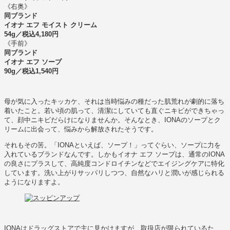
《右奥》
同ブランド
イオナ エフ モイスト クリーム
54g／税込4,180円
《手前》
同ブランド
イオナ エフ ソープ
90g／税込1,540円
母が気に入ったキッカケ、それは当時悩みの種だった肌荒れが劇的に落ち
着いたこと。若い頃の肌って、清潔にしていても直ぐニキビができちゃっ
て、顔中ニキビだらけになりませんか。そんなとき、IONAのソープとク
リームに出会って、悩みから解放されたそうです。
それもその筈。「IONAといえば、ソープ！」ってぐらい、ソープに力を
入れているブランドなんです。しかもイオナ エフ ソープは、通常のIONA
の良さにプラスして、高純度コンドロイチンなどでエイジングケアに特化
しています。洗い上がりサッパリしつつ、自然なハリと潤いが感じられる
ようになりますよ。
IONAはドラッグストアで主に見かけますが、取扱店が限られているた