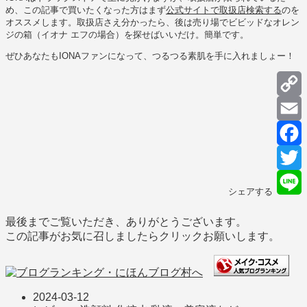
め、この記事で買いたくなった方はまず
公式サイトで取扱店検索する
のを
オススメします。取扱店さえ分かったら、後は売り場でビビッドなオレン
ジの箱（イオナ エフの場合）を探せばいいだけ。簡単です。
ぜひあなたもIONAファンになって、つるつる素肌を手に入れましょー！
C
L
E
F
T
シェアする
L
最後までご覧いただき、ありがとうございます。
この記事がお気に召しましたらクリックお願いします。
2024-03-12