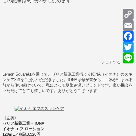
この記事は約
1分2秒
で読めます
C
L
E
F
T
シェアする
L
Lemon Square様を通じて、ゼリア新薬工業様よりIONA（イオナ）のスキ
ンケア3点をご提供いただきました。IONAは母が昔から――私が生まれる
前から使い続けていて、私にとって馴染み深いブランドです。良い機会を
いただけてとても嬉しいです。ありがとうございます。
《左奥》
ゼリア新薬工業 – IONA
イオナ エフ ローション
120mL／税込3,520円