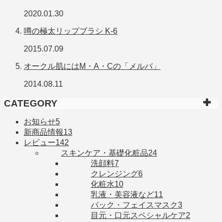
2020.01.30
噂の極太リップブラシ K-6
2015.07.09
オークル肌にはM・A・Cの「メルバ」
2014.08.11
CATEGORY
お知らせ
5
新商品情報
13
レビュー
142
スキンケア・基礎化粧品
24
洗顔料
7
クレンジング
6
化粧水
10
乳液・美容液など
11
パック・フェイスマスク
3
目元・口元スペシャルケア
2