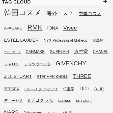
TAG CLOUD
韓国コスメ
海外コスメ
中国コスメ
RMK
Visee
IONA
APAGARD
ESTEE LAUDER
NYX Professional Makeup
大島椿
資生堂
CANMAKE
GUERLAIN
CHANEL
カバーマーク
GIVENCHY
シャロン
シュウウエムラ
THREE
JILL STUART
STEPHEN KNOLL
Dior
ZEESEA
竹宝堂
D-UP
ソフィーナ プリマヴィスタ
dプログラム
ディーセス
dasique
do natural
NARS
24h cosme
白鳳堂
ニベア