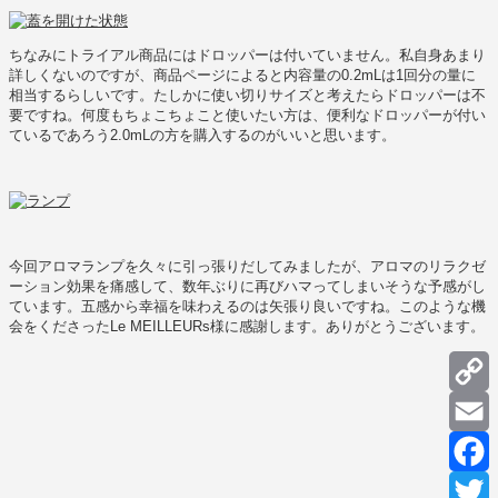
ちなみにトライアル商品にはドロッパーは付いていません。私自身あまり
詳しくないのですが、商品ページによると内容量の0.2mLは1回分の量に
相当するらしいです。たしかに使い切りサイズと考えたらドロッパーは不
要ですね。何度もちょこちょこと使いたい方は、便利なドロッパーが付い
ているであろう2.0mLの方を購入するのがいいと思います。
今回アロマランプを久々に引っ張りだしてみましたが、アロマのリラクゼ
ーション効果を痛感して、数年ぶりに再びハマってしまいそうな予感がし
ています。五感から幸福を味わえるのは矢張り良いですね。このような機
会をくださったLe MEILLEURs様に感謝します。ありがとうございます。
C
L
E
F