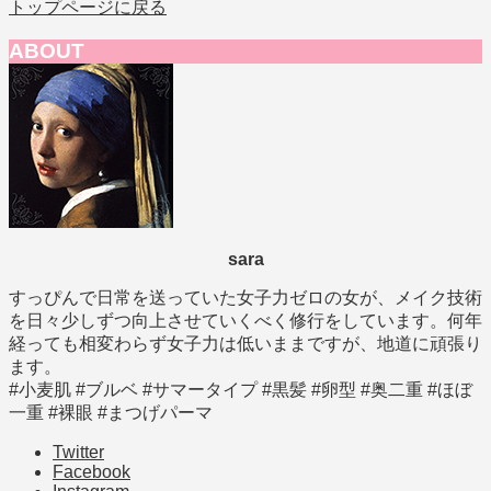
トップページに戻る
ABOUT
sara
すっぴんで日常を送っていた女子力ゼロの女が、メイク技術
を日々少しずつ向上させていくべく修行をしています。何年
経っても相変わらず女子力は低いままですが、地道に頑張り
ます。
#小麦肌 #ブルベ #サマータイプ #黒髪 #卵型 #奥二重 #ほぼ
一重 #裸眼 #まつげパーマ
Twitter
Facebook