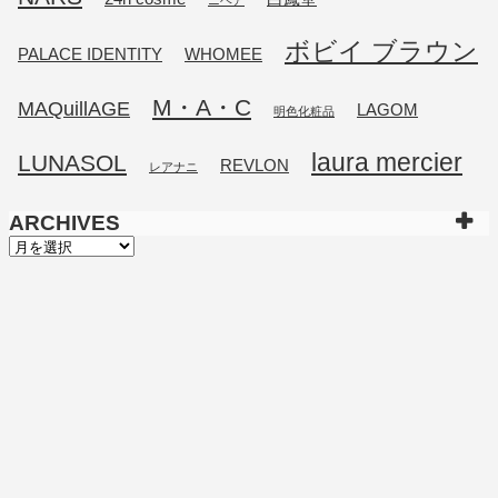
ボビイ ブラウン
PALACE IDENTITY
WHOMEE
M・A・C
MAQuillAGE
LAGOM
明色化粧品
laura mercier
LUNASOL
REVLON
レアナニ
ARCHIVES
ARCHIVES