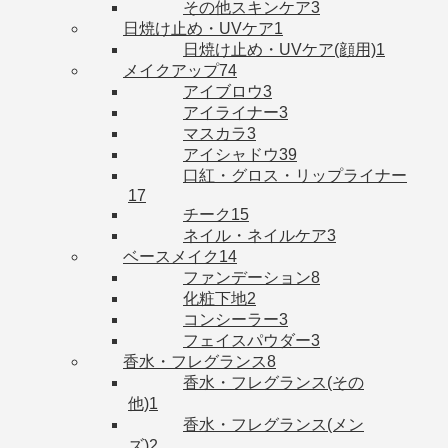
その他スキンケア
3
日焼け止め・UVケア
1
日焼け止め・UVケア(顔用)
1
メイクアップ
74
アイブロウ
3
アイライナー
3
マスカラ
3
アイシャドウ
39
口紅・グロス・リップライナー
17
チーク
15
ネイル・ネイルケア
3
ベースメイク
14
ファンデーション
8
化粧下地
2
コンシーラー
3
フェイスパウダー
3
香水・フレグランス
8
香水・フレグランス(その
他)
1
香水・フレグランス(メン
ズ)
2