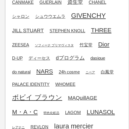
資生堂
CANMAKE
GUERLAIN
CHANEL
GIVENCHY
シャロン
シュウウエムラ
THREE
JILL STUART
STEPHEN KNOLL
Dior
ZEESEA
竹宝堂
ソフィーナ プリマヴィスタ
dプログラム
D-UP
ディーセス
dasique
NARS
do natural
24h cosme
白鳳堂
ニベア
PALACE IDENTITY
WHOMEE
ボビイ ブラウン
MAQuillAGE
M・A・C
LUNASOL
LAGOM
明色化粧品
laura mercier
REVLON
レアナニ