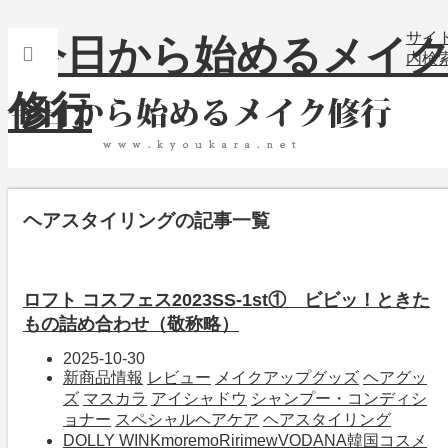
サイ
内検
ヘアスタイリング
の記事一覧
ロフト コスフェス2023SS-1st① ビビッ！ときた
もの詰め合わせ（敬称略）
2025-10-30
新商品情報
レビュー
メイクアップグッズ
ヘアグッ
ズ
マスカラ
アイシャドウ
シャンプー・コンディシ
ョナー
スペシャルヘアケア
ヘアスタイリング
DOLLY WINK
moremo
Ririmew
VODANA
韓国コスメ