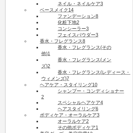
ネイル・ネイルケア
3
ベースメイク
14
ファンデーション
8
化粧下地
2
コンシーラー
3
フェイスパウダー
3
香水・フレグランス
8
香水・フレグランス(その
他)
1
香水・フレグランス(メン
ズ)
2
香水・フレグランス(レディース・
ウィメンズ)
7
ヘアケア・スタイリング
10
シャンプー・コンディショナー
2
スペシャルヘアケア
4
ヘアスタイリング
6
ボディケア・オーラルケア
3
オーラルケア
2
その他ボディケア
1