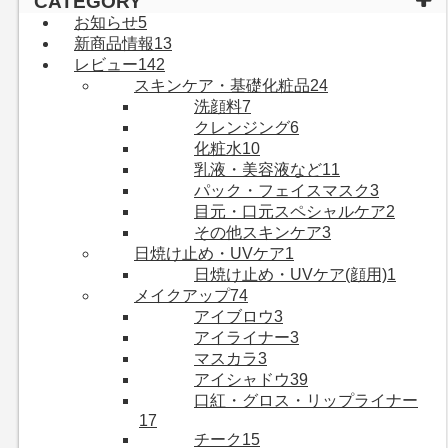
CATEGORY
お知らせ
5
新商品情報
13
レビュー
142
スキンケア・基礎化粧品
24
洗顔料
7
クレンジング
6
化粧水
10
乳液・美容液など
11
パック・フェイスマスク
3
目元・口元スペシャルケア
2
その他スキンケア
3
日焼け止め・UVケア
1
日焼け止め・UVケア(顔用)
1
メイクアップ
74
アイブロウ
3
アイライナー
3
マスカラ
3
アイシャドウ
39
口紅・グロス・リップライナー
17
チーク
15