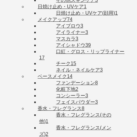
その他スキンケア
3
日焼け止め・UVケア
1
日焼け止め・UVケア(顔用)
1
メイクアップ
74
アイブロウ
3
アイライナー
3
マスカラ
3
アイシャドウ
39
口紅・グロス・リップライナー
17
チーク
15
ネイル・ネイルケア
3
ベースメイク
14
ファンデーション
8
化粧下地
2
コンシーラー
3
フェイスパウダー
3
香水・フレグランス
8
香水・フレグランス(その
他)
1
香水・フレグランス(メン
ズ)
2