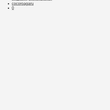
cocoroagaru
0