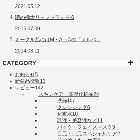
2021.05.12
噂の極太リップブラシ K-6
2015.07.09
オークル肌にはM・A・Cの「メルバ」
2014.08.11
CATEGORY
お知らせ
5
新商品情報
13
レビュー
142
スキンケア・基礎化粧品
24
洗顔料
7
クレンジング
6
化粧水
10
乳液・美容液など
11
パック・フェイスマスク
3
目元・口元スペシャルケア
2