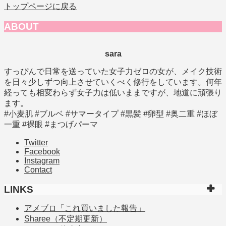
トップページに戻る
ABOUT
sara
すっぴんで日常を送っていた女子力ゼロの女が、メイク技術
を日々少しずつ向上させていくべく修行をしています。何年
経っても相変わらず女子力は低いままですが、地道に頑張り
ます。
#小麦肌 #ブルベ #サマータイプ #黒髪 #卵型 #奥二重 #ほぼ
一重 #裸眼 #まつげパーマ
Twitter
Facebook
Instagram
Contact
LINKS
アメブロ「これ買いました報告」
Sharee（不定期更新）