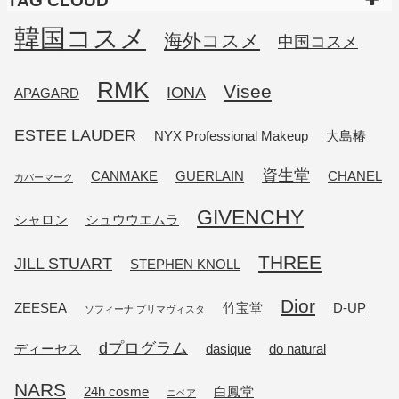
TAG CLOUD
韓国コスメ
海外コスメ
中国コスメ
RMK
Visee
IONA
APAGARD
ESTEE LAUDER
NYX Professional Makeup
大島椿
資生堂
CANMAKE
GUERLAIN
CHANEL
カバーマーク
GIVENCHY
シャロン
シュウウエムラ
THREE
JILL STUART
STEPHEN KNOLL
Dior
ZEESEA
竹宝堂
D-UP
ソフィーナ プリマヴィスタ
dプログラム
ディーセス
dasique
do natural
NARS
24h cosme
白鳳堂
ニベア