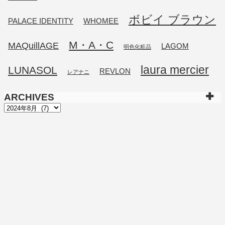
ボビイ ブラウン
PALACE IDENTITY
WHOMEE
M・A・C
MAQuillAGE
LAGOM
明色化粧品
laura mercier
LUNASOL
REVLON
レアナニ
ARCHIVES
ARCHIVES