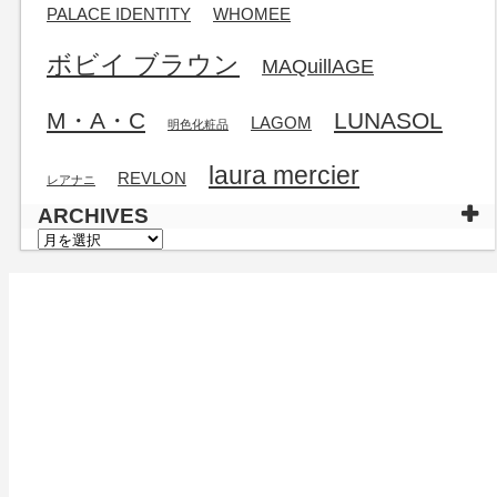
PALACE IDENTITY
WHOMEE
ボビイ ブラウン
MAQuillAGE
M・A・C
LUNASOL
LAGOM
明色化粧品
laura mercier
REVLON
レアナニ
ARCHIVES
ARCHIVES