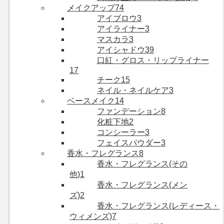
メイクアップ
74
アイブロウ
3
アイライナー
3
マスカラ
3
アイシャドウ
39
口紅・グロス・リップライナー
17
チーク
15
ネイル・ネイルケア
3
ベースメイク
14
ファンデーション
8
化粧下地
2
コンシーラー
3
フェイスパウダー
3
香水・フレグランス
8
香水・フレグランス(その
他)
1
香水・フレグランス(メン
ズ)
2
香水・フレグランス(レディース・
ウィメンズ)
7