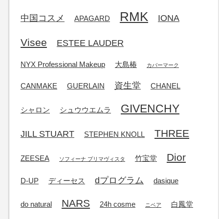
RMK
中国コスメ
IONA
APAGARD
Visee
ESTEE LAUDER
NYX Professional Makeup
大島椿
カバーマーク
資生堂
CANMAKE
GUERLAIN
CHANEL
GIVENCHY
シャロン
シュウウエムラ
THREE
JILL STUART
STEPHEN KNOLL
Dior
ZEESEA
竹宝堂
ソフィーナ プリマヴィスタ
dプログラム
D-UP
ディーセス
dasique
NARS
do natural
24h cosme
白鳳堂
ニベア