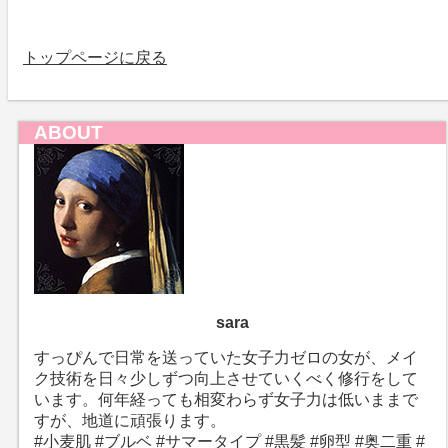
トップページに戻る
ABOUT
sara
すっぴんで日常を送っていた女子力ゼロの女が、メイ
ク技術を日々少しずつ向上させていくべく修行をして
います。何年経っても相変わらず女子力は低いままで
すが、地道に頑張ります。
#小麦肌 #ブルベ #サマータイプ #黒髪 #卵型 #奥二重 #