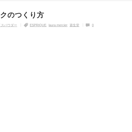
イクのつくり方
イスパウダー
ESPRIQUE
laura mercier
資生堂
0