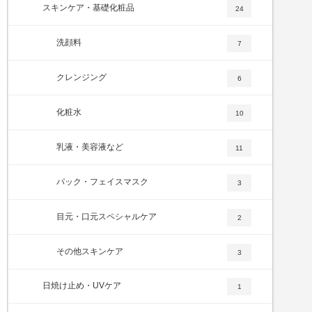
スキンケア・基礎化粧品
24
洗顔料
7
クレンジング
6
化粧水
10
乳液・美容液など
11
パック・フェイスマスク
3
目元・口元スペシャルケア
2
その他スキンケア
3
日焼け止め・UVケア
1