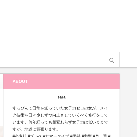
サイト内検索
ABOUT
sara
すっぴんで日常を送っていた女子力ゼロの女が、メイ
ク技術を日々少しずつ向上させていくべく修行をして
います。何年経っても相変わらず女子力は低いままで
すが、地道に頑張ります。
#小麦肌 #ブルベ #サマータイプ #黒髪 #卵型 #奥二重 #