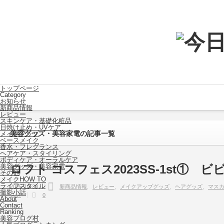
トップページ
Category
お知らせ
新商品情報
レビュー
スキンケア・基礎化粧品
日焼け止め・UVケア
美容グッズ・美容家電
の記事一覧
メイクアップ
ベースメイク
香水・フレグランス
ヘアケア・スタイリング
ボディケア・オーラルケア
美容グッズ・美容家電
ロフト コスフェス2023SS-1st①
その他
メイクHOW TO
ライフスタイル
2025-10-30
新商品情報
レビュー
メイクアップグッズ
ヘアグッズ
マス
撮影小話
スメ
0
About
Contact
Ranking
美容ブログ村