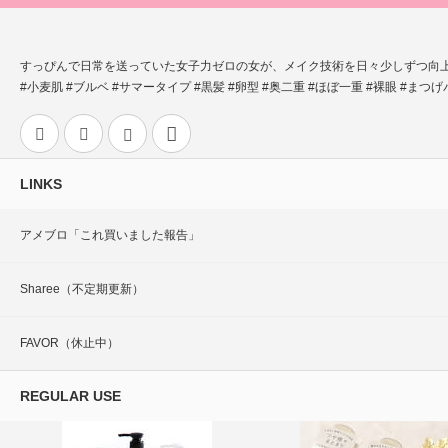
すっぴんで日常を送っていた女子力ゼロの女が、メイク技術を日々少しずつ向
#小麦肌 #ブルベ #サマータイプ #黒髪 #卵型 #奥二重 #ほぼ一重 #裸眼 #まつ
Twitter
Facebook
Instagram
Contact
LINKS
アメブロ「これ買いました報告」
Sharee（不定期更新）
FAVOR（休止中）
REGULAR USE