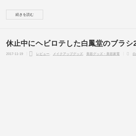
続きを読む
休止中にヘビロテした白鳳堂のブラシ
2017-11-19
レビュー
メイクアップグッズ
美容グッズ・美容家電
白