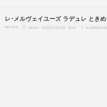
レ･メルヴェイユーズ ラデュレ とき
2021-10-21
レビュー
メイクアップグッズ
チーク
レ･メルヴェイユ