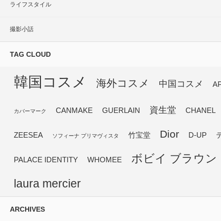
ライフスタイル
撮影小話
TAG CLOUD
韓国コスメ
海外コスメ
中国コスメ
A
資生堂
CANMAKE
GUERLAIN
CHANEL
カバーマーク
Dior
ZEESEA
竹宝堂
D-UP
ソフィーナ プリマヴィスタ
ボビイ ブラウン
PALACE IDENTITY
WHOMEE
laura mercier
ARCHIVES