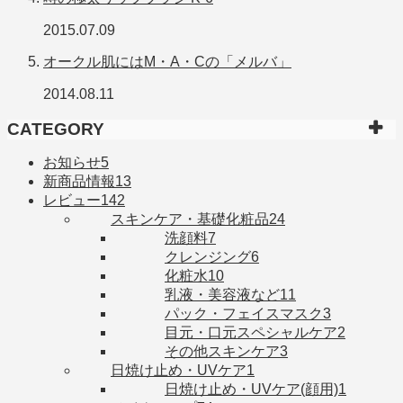
2015.07.09
オークル肌にはM・A・Cの「メルバ」
2014.08.11
CATEGORY
お知らせ
5
新商品情報
13
レビュー
142
スキンケア・基礎化粧品
24
洗顔料
7
クレンジング
6
化粧水
10
乳液・美容液など
11
パック・フェイスマスク
3
目元・口元スペシャルケア
2
その他スキンケア
3
日焼け止め・UVケア
1
日焼け止め・UVケア(顔用)
1