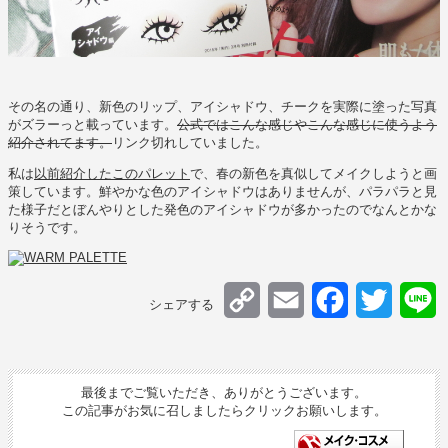
その名の通り、新色のリップ、アイシャドウ、チークを実際に塗った写真
がズラーっと載っています。
公式ではこんな感じやこんな感じに使うよう
紹介されてます。
リンク切れしていました。
私は
以前紹介したこのパレット
で、春の新色を真似してメイクしようと画
策しています。鮮やかな色のアイシャドウはありませんが、パラパラと見
た様子だとぼんやりとした発色のアイシャドウが多かったのでなんとかな
りそうです。
Copy
Email
Facebook
Twitter
L
シェアする
Link
最後までご覧いただき、ありがとうございます。
この記事がお気に召しましたらクリックお願いします。