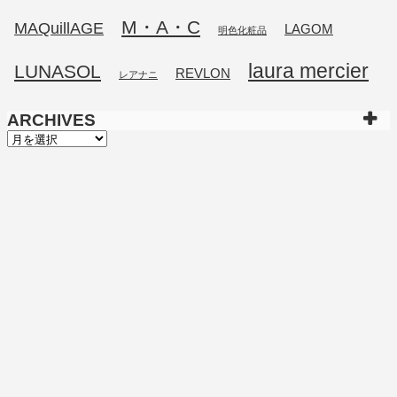
M・A・C
MAQuillAGE
LAGOM
明色化粧品
laura mercier
LUNASOL
REVLON
レアナニ
ARCHIVES
ARCHIVES