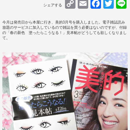
Copy
Email
Facebook
Twitter
L
シェアする
Link
今月は発売日から本屋に行き、美的3月号を購入しました。電子雑誌読み
放題のサービスに加入しているので雑誌を買う必要はないのですが、付録
の「春の新色 塗ったらこうなる！」見本帖がどうしても欲しくなりまし
て。