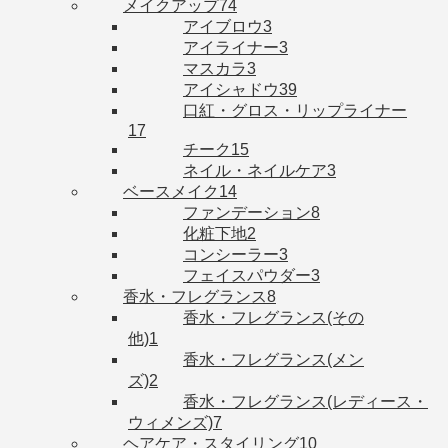
メイクアップ
74
アイブロウ
3
アイライナー
3
マスカラ
3
アイシャドウ
39
口紅・グロス・リップライナー
17
チーク
15
ネイル・ネイルケア
3
ベースメイク
14
ファンデーション
8
化粧下地
2
コンシーラー
3
フェイスパウダー
3
香水・フレグランス
8
香水・フレグランス(その
他)
1
香水・フレグランス(メン
ズ)
2
香水・フレグランス(レディース・
ウィメンズ)
7
ヘアケア・スタイリング
10