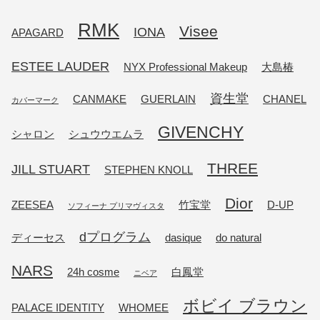
RMK
Visee
IONA
APAGARD
ESTEE LAUDER
NYX Professional Makeup
大島椿
資生堂
CANMAKE
GUERLAIN
CHANEL
カバーマーク
GIVENCHY
シャロン
シュウウエムラ
THREE
JILL STUART
STEPHEN KNOLL
Dior
ZEESEA
竹宝堂
D-UP
ソフィーナ プリマヴィスタ
dプログラム
ディーセス
dasique
do natural
NARS
24h cosme
白鳳堂
ニベア
ボビイ ブラウン
PALACE IDENTITY
WHOMEE