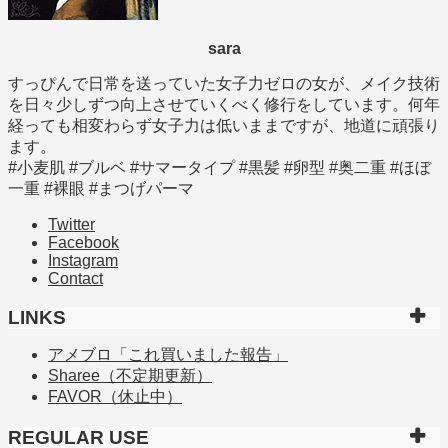
sara
すっぴんで日常を送っていた女子力ゼロの女が、メイク技術
を日々少しずつ向上させていくべく修行をしています。何年
経っても相変わらず女子力は低いままですが、地道に頑張り
ます。
#小麦肌 #ブルベ #サマータイプ #黒髪 #卵型 #奥二重 #ほぼ
一重 #裸眼 #まつげパーマ
Twitter
Facebook
Instagram
Contact
LINKS
アメブロ「これ買いました報告」
Sharee（不定期更新）
FAVOR（休止中）
REGULAR USE