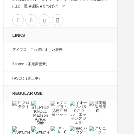
ほぼ一重 #裸眼 #まつげパーマ
Twitter
Facebook
Instagram
Contact
LINKS
py
アメブロ「これ買いました報告」
k
il
Sharee（不定期更新）
cebook
tter
FAVOR（休止中）
e
REGULAR USE