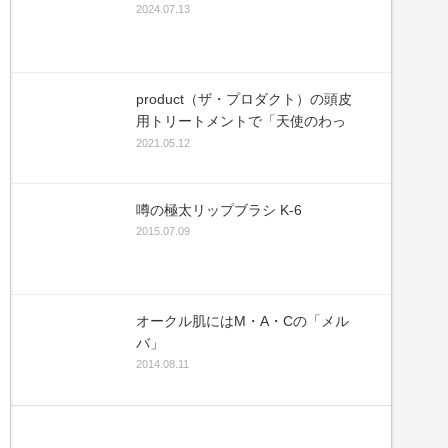
2024.07.13
product（ザ・プロダクト）の頭皮
用トリートメントで「天使のわっ
か」
2021.05.12
噂の極太リップブラシ K-6
2015.07.09
オークル肌にはM・A・Cの「メル
バ」
2014.08.11