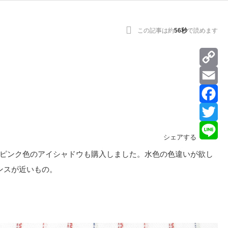
この記事は約
56秒
で読めます
Co
Lin
Ema
Fa
Twi
シェアする
Lin
ピンク色のアイシャドウも購入しました。水色の色違いが欲し
ンスが近いもの。