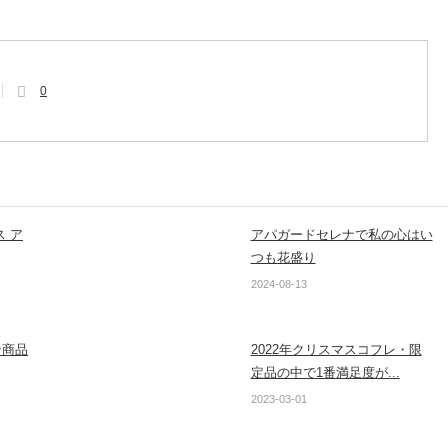
0
 ア
アパガードセレナで私の心はい
つも花盛り
2024-08-13
な商品
2022年クリスマスコフレ・限
定品の中で1番満足度が...
2023-03-01