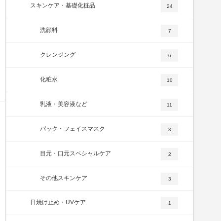
スキンケア・基礎化粧品
24
洗顔料
7
クレンジング
6
化粧水
10
乳液・美容液など
11
パック・フェイスマスク
3
目元・口元スペシャルケア
2
その他スキンケア
3
日焼け止め・UVケア
1