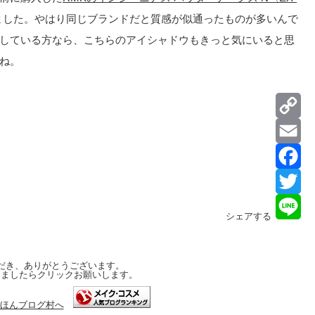
ました。やはり同じブランドだと質感が似通ったものが多いんで
している方なら、こちらのアイシャドウもきっと気にいると思
ね。
Co
Lin
Ema
Fa
Twi
シェアする
Lin
だき、ありがとうございます。
しましたらクリックお願いします。