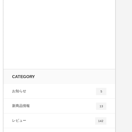
py
k
il
cebook
CATEGORY
tter
お知らせ
5
e
新商品情報
13
レビュー
142