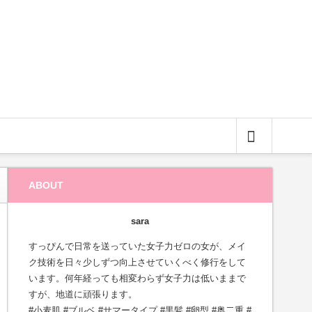
サイト内検索
ABOUT
sara
すっぴんで日常を送っていた女子力ゼロの女が、メイ
ク技術を日々少しずつ向上させていくべく修行をして
います。何年経っても相変わらず女子力は低いままで
すが、地道に頑張ります。
#小麦肌 #ブルベ #サマータイプ #黒髪 #卵型 #奥二重 #