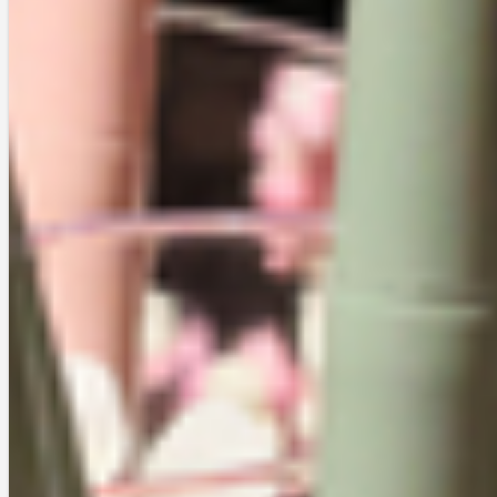
れしいです。ありがとうございます。
プラセス製薬 – Asetmel
《左》
scalp & hair powder
8g／税込2,178円
《右》
フェイスクリーム
30g／税込2,178円
結論から言うと、いずれも劇的に汗を抑えるわけではありません。あく
まで多少マシになる程度です。医薬部外品ということを考えれば効きす
ぎると逆に怖いので、「マシ」と感じるぐらいで充分だと思います。
写真左の
scalp & hair powder
（頭専用制汗剤）は、生え際にポンポン
と叩き込めば、髪と頭皮がサラサラに。ポーチに楽々入るサイズだか
ら、日頃から持ち歩くことができます。いざという時になってから慌て
て使ったとしても、中の白い粉があっという間に馴染んでくれるので安
心です。
写真右の
フェイスクリーム
（顔専用制汗剤）は、スキンケアの後に気に
なる箇所へ伸ばせば、汗が抑えられてメイクの持ちがアップ。使用前と