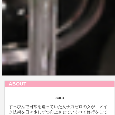
マルチカラーアイテムはここまで進化し
た！
2021-05-18
ボビイブラウンの限定リュクス アイシャ
ドウ パレットと過去限定品を比較してみ
た
2021-06-01
トップページに戻る
ABOUT
sara
すっぴんで日常を送っていた女子力ゼロの女が、メイ
ク技術を日々少しずつ向上させていくべく修行をして