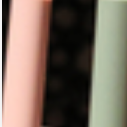
Asetmel
0
この記事は約
1分21秒
で読めます
Copy
Link
Email
Facebook
Twitter
シェアする
Line
提供された商品の話が続いてすみません。ブログ更新をサボりすぎて溜
まりに溜まっていたんです。これで一旦終わりになりますので（ロフト
コスメフェスタ 2020AWの分を除けば）、ご容赦ください。
Lemon Square様を通じてAsetmel（アセトメル）様より、制汗剤を頂き
ました。4つあるラインナップのうち、頂いたのは頭専用制汗剤のパウ
ダーと顔専用制汗剤のクリームです。私はすごく汗っかきなので、今回
の話があってから使いたくてたまりませんでした。機会をいただけてう