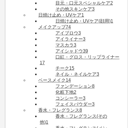
目元・口元スペシャルケア
2
その他スキンケア
3
日焼け止め・UVケア
1
日焼け止め・UVケア(顔用)
1
メイクアップ
74
アイブロウ
3
アイライナー
3
マスカラ
3
アイシャドウ
39
口紅・グロス・リップライナー
17
チーク
15
ネイル・ネイルケア
3
ベースメイク
14
ファンデーション
8
化粧下地
2
コンシーラー
3
フェイスパウダー
3
香水・フレグランス
8
香水・フレグランス(その
他)
1