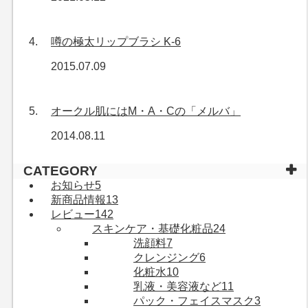
噂の極太リップブラシ K-6
2015.07.09
オークル肌にはM・A・Cの「メルバ」
2014.08.11
CATEGORY
お知らせ
5
新商品情報
13
レビュー
142
スキンケア・基礎化粧品
24
洗顔料
7
クレンジング
6
化粧水
10
乳液・美容液など
11
パック・フェイスマスク
3