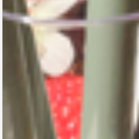
使用後で肌の質感が変わらないため、いつもの身支度にプラスして使い
やすいです。就活やデートなど、ここぞという時の勝負アイテムとして
オススメします。
私は昔から汗っかきで、顔汗には特に悩まされてきました。前述のシー
ンの他に接客など、汗を容易に拭える状況でないときが多々あり、藁に
も縋る思いで調べたことがあります。そのときは通販でないと手に入れ
ることができず、気軽に買うことはできませんでした。それが今では、
駅近くの雑貨屋さん（バラエティショップと言うのでしょうか）で売っ
ているんですね。手に取りやすくなって、嬉しい限りです。
L
E
T
シェアする
L