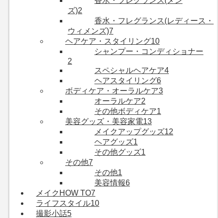
香水・フレグランス(メン
ズ)
2
香水・フレグランス(レディース・
ウィメンズ)
7
ヘアケア・スタイリング
10
シャンプー・コンディショナー
2
スペシャルヘアケア
4
ヘアスタイリング
6
ボディケア・オーラルケア
3
オーラルケア
2
その他ボディケア
1
美容グッズ・美容家電
13
メイクアップグッズ
12
ヘアグッズ
1
その他グッズ
1
その他
7
その他
1
美容情報
6
メイクHOW TO
7
ライフスタイル
10
撮影小話
5