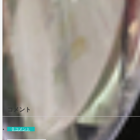
サッパリ、なのに潤うサボテ
ンの力
2024-03-23
疲れたときにこそ、安定の
IONA
2024-08-02
ヴィセの限定ハイライトをさ
っそく買ってみた
2015-06-29
コメント
0 コメント