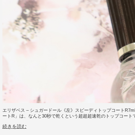
エリザベス – シュガードール《左》スピーディトップコートR7m
ートR」は、なんと30秒で乾くという超超超速乾のトップコート
続きを読む