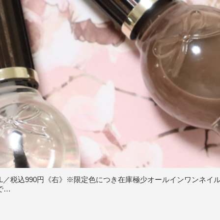
L／税込990円《右》※限定色につき在庫極少オールインワンネイル 
で…