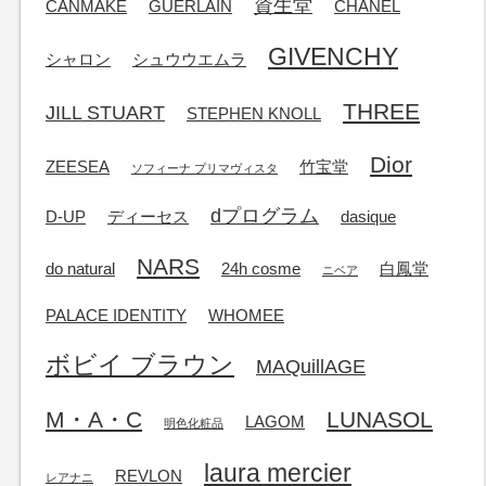
資生堂
CANMAKE
GUERLAIN
CHANEL
GIVENCHY
シャロン
シュウウエムラ
THREE
JILL STUART
STEPHEN KNOLL
Dior
ZEESEA
竹宝堂
ソフィーナ プリマヴィスタ
dプログラム
D-UP
ディーセス
dasique
NARS
do natural
24h cosme
白鳳堂
ニベア
PALACE IDENTITY
WHOMEE
ボビイ ブラウン
MAQuillAGE
M・A・C
LUNASOL
LAGOM
明色化粧品
laura mercier
REVLON
レアナニ