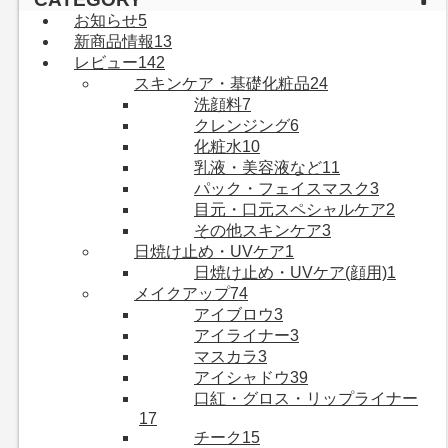
お知らせ
5
新商品情報
13
レビュー
142
スキンケア・基礎化粧品
24
洗顔料
7
クレンジング
6
化粧水
10
乳液・美容液など
11
パック・フェイスマスク
3
目元・口元スペシャルケア
2
その他スキンケア
3
日焼け止め・UVケア
1
日焼け止め・UVケア(顔用)
1
メイクアップ
74
アイブロウ
3
アイライナー
3
マスカラ
3
アイシャドウ
39
口紅・グロス・リップライナー
17
チーク
15