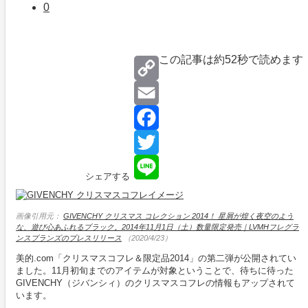
0
この記事は約
52秒
で読めます
Copy
Link
Email
Facebook
Twitter
シェアする
Line
画像引用元：
GIVENCHY クリスマス コレクション 2014！ 星屑が煌く夜空のよう
な、遊び心あふれるブラック。2014年11月1日（土）数量限定発売｜LVMHフレグラ
ンスブランズのプレスリリース
（2020/4/23）
美的.com「クリスマスコフレ＆限定品2014」の第二弾が公開されてい
ました。11月初旬までのアイテムが対象ということで、待ちに待った
GIVENCHY（ジバンシィ）のクリスマスコフレの情報もアップされて
います。