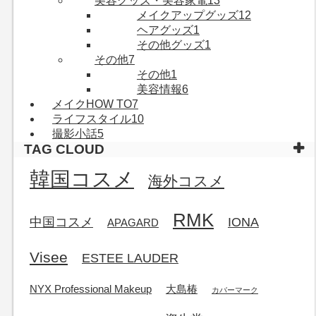
美容グッズ・美容家電
13
メイクアップグッズ
12
ヘアグッズ
1
その他グッズ
1
その他
7
その他
1
美容情報
6
メイクHOW TO
7
ライフスタイル
10
撮影小話
5
TAG CLOUD
韓国コスメ
海外コスメ
RMK
中国コスメ
IONA
APAGARD
Visee
ESTEE LAUDER
NYX Professional Makeup
大島椿
カバーマーク