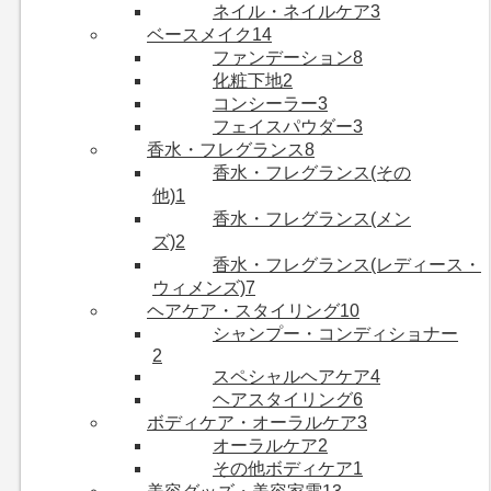
ネイル・ネイルケア
3
ベースメイク
14
ファンデーション
8
化粧下地
2
コンシーラー
3
フェイスパウダー
3
香水・フレグランス
8
香水・フレグランス(その
他)
1
香水・フレグランス(メン
ズ)
2
香水・フレグランス(レディース・
ウィメンズ)
7
ヘアケア・スタイリング
10
シャンプー・コンディショナー
2
スペシャルヘアケア
4
ヘアスタイリング
6
ボディケア・オーラルケア
3
オーラルケア
2
その他ボディケア
1