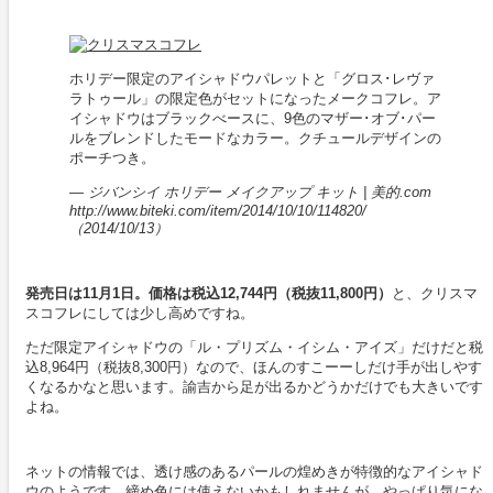
ホリデー限定のアイシャドウパレットと「グロス･レヴァ
ラトゥール」の限定色がセットになったメークコフレ。ア
イシャドウはブラックべースに、9色のマザー･オブ･パー
ルをブレンドしたモードなカラー。クチュールデザインの
ポーチつき。
― ジバンシイ ホリデー メイクアップ キット | 美的.com
http://www.biteki.com/item/2014/10/10/114820/
（2014/10/13）
発売日は11月1日。価格は税込12,744円（税抜11,800円）
と、クリスマ
スコフレにしては少し高めですね。
ただ限定アイシャドウの「ル・プリズム・イシム・アイズ」だけだと税
込8,964円（税抜8,300円）なので、ほんのすこーーしだけ手が出しやす
くなるかなと思います。諭吉から足が出るかどうかだけでも大きいです
よね。
ネットの情報では、透け感のあるパールの煌めきが特徴的なアイシャド
ウのようです。締め色には使えないかもしれませんが、やっぱり気にな