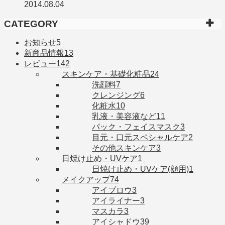
2014.08.04
CATEGORY
お知らせ
5
新商品情報
13
レビュー
142
スキンケア・基礎化粧品
24
洗顔料
7
クレンジング
6
化粧水
10
乳液・美容液など
11
パック・フェイスマスク
3
目元・口元スペシャルケア
2
その他スキンケア
3
日焼け止め・UVケア
1
日焼け止め・UVケア(顔用)
1
メイクアップ
74
アイブロウ
3
アイライナー
3
マスカラ
3
アイシャドウ
39