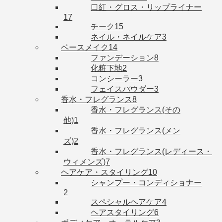
口紅・グロス・リップライナー
17
チーク
15
ネイル・ネイルケア
3
ベースメイク
14
ファンデーション
8
化粧下地
2
コンシーラー
3
フェイスパウダー
3
香水・フレグランス
8
香水・フレグランス(その
他)
1
香水・フレグランス(メン
ズ)
2
香水・フレグランス(レディース・
ウィメンズ)
7
ヘアケア・スタイリング
10
シャンプー・コンディショナー
2
スペシャルヘアケア
4
ヘアスタイリング
6