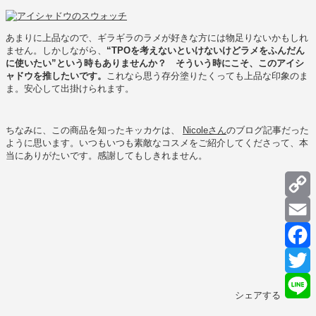
あまりに上品なので、ギラギラのラメが好きな方には物足りないかもしれ
ません。しかしながら、
“TPOを考えないといけないけどラメをふんだん
に使いたい”という時もありませんか？ そういう時にこそ、このアイシ
ャドウを推したいです。
これなら思う存分塗りたくっても上品な印象のま
ま。安心して出掛けられます。
ちなみに、この商品を知ったキッカケは、
Nicoleさん
のブログ記事だった
ように思います。いつもいつも素敵なコスメをご紹介してくださって、本
当にありがたいです。感謝してもしきれません。
C
L
E
F
T
シェアする
L