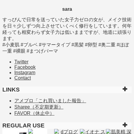
sara
すっぴんで日常を送っていた女子力ゼロの女が、メイク技術
を日々少しずつ向上させていくべく修行をしています。何年
経っても相変わらず女子力は低いままですが、地道に頑張り
ます。
#小麦肌 #ブルベ #サマータイプ #黒髪 #卵型 #奥二重 #ほぼ
一重 #裸眼 #まつげパーマ
Twitter
Facebook
Instagram
Contact
LINKS
アメブロ「これ買いました報告」
Sharee（不定期更新）
FAVOR（休止中）
REGULAR USE