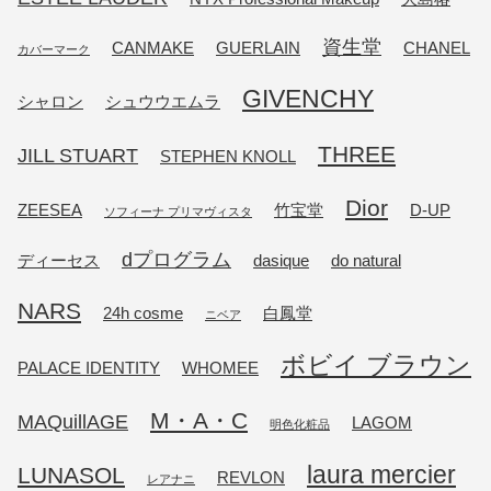
資生堂
CANMAKE
GUERLAIN
CHANEL
カバーマーク
GIVENCHY
シャロン
シュウウエムラ
THREE
JILL STUART
STEPHEN KNOLL
Dior
ZEESEA
竹宝堂
D-UP
ソフィーナ プリマヴィスタ
dプログラム
ディーセス
dasique
do natural
NARS
24h cosme
白鳳堂
ニベア
ボビイ ブラウン
PALACE IDENTITY
WHOMEE
M・A・C
MAQuillAGE
LAGOM
明色化粧品
laura mercier
LUNASOL
REVLON
レアナニ