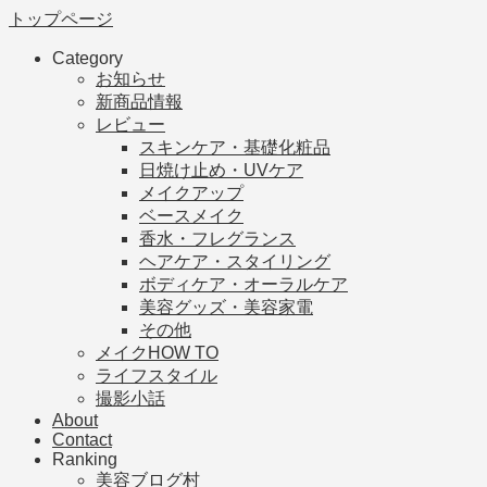
トップページ
Category
お知らせ
新商品情報
レビュー
スキンケア・基礎化粧品
日焼け止め・UVケア
メイクアップ
ベースメイク
香水・フレグランス
ヘアケア・スタイリング
ボディケア・オーラルケア
美容グッズ・美容家電
その他
メイクHOW TO
ライフスタイル
撮影小話
About
Contact
Ranking
美容ブログ村