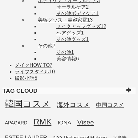
ボディケア・オーラルケア
3
オーラルケア
2
その他ボディケア
1
美容グッズ・美容家電
13
メイクアップグッズ
12
ヘアグッズ
1
その他グッズ
1
その他
7
その他
1
美容情報
6
メイクHOW TO
7
ライフスタイル
10
撮影小話
5
TAG CLOUD
韓国コスメ
海外コスメ
中国コスメ
RMK
Visee
IONA
APAGARD
ESTEE LAUDER
NYX Professional Makeup
大島椿