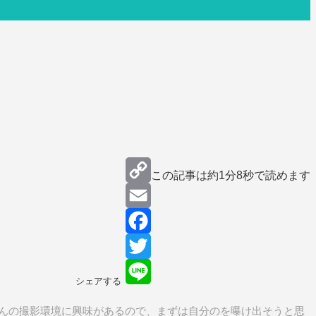
この記事は約
1分8秒
で読めます
Copy
Link
Email
Facebook
Twitter
シェアする
Line
んの撮影環境に興味があるので、まずは自分のを曝け出そうと思