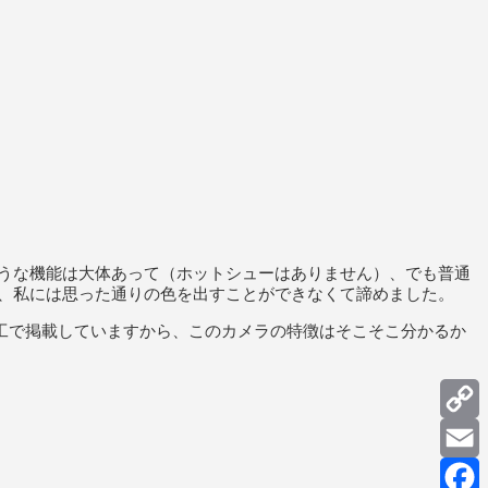
うな機能は大体あって（ホットシューはありません）、でも普通
、私には思った通りの色を出すことができなくて諦めました。
工で掲載していますから、このカメラの特徴はそこそこ分かるか
C
L
E