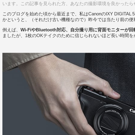
います。この記事を見られた方、あなたの撮影環境を良かったら
このブログを始めた頃から最近まで、私はCanonのIXY DIGI
かというと、（それだけ古い機種なので）昨今では当たり前の便
例えば、
Wi-FiやBluetooth対応、自分撮り用に背面モニターが
ましたが、1枚のOKテイクのために信じられないほど長い時間