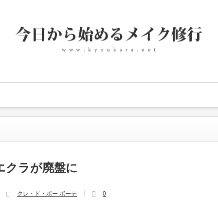
エクラが廃盤に
クレ・ド・ポー ボーテ
0