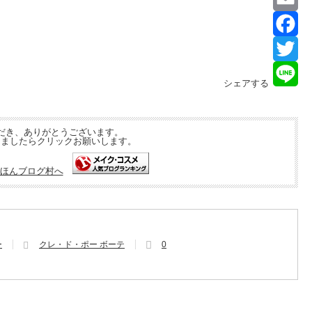
Lin
Ema
Fa
Twi
シェアする
Lin
だき、ありがとうございます。
しましたらクリックお願いします。
ー
クレ・ド・ポー ボーテ
0