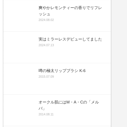
爽やかレモンティーの香りでリフレ
k
il
ッシュ
cebook
2024.08.02
tter
実はミラーレスデビューしてました
e
2024.07.13
噂の極太リップブラシ K-6
2015.07.09
オークル肌にはM・A・Cの「メル
バ」
2014.08.11