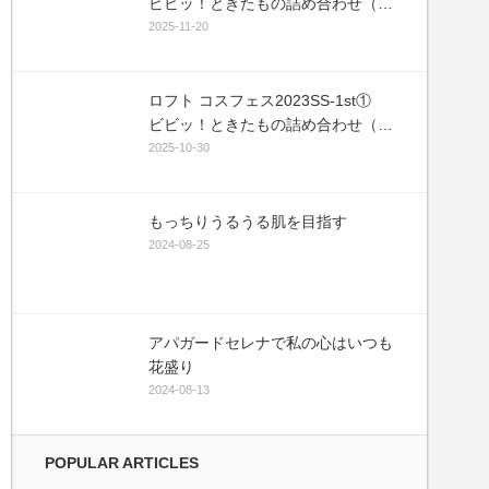
ビビッ！ときたもの詰め合わせ（敬
称略）
2025-11-20
ロフト コスフェス2023SS-1st①
ビビッ！ときたもの詰め合わせ（敬
称略）
2025-10-30
もっちりうるうる肌を目指す
2024-08-25
アパガードセレナで私の心はいつも
花盛り
2024-08-13
POPULAR ARTICLES
py