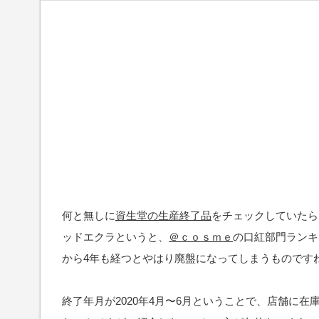
何と無しに
資生堂の生産終了品
をチェックしていたら
ッドエクラというと、
＠ｃｏｓｍｅ
の口紅部門ランキ
から4年も経つとやはり廃盤になってしまうものです
終了年月が2020年4月〜6月ということで、店舗に