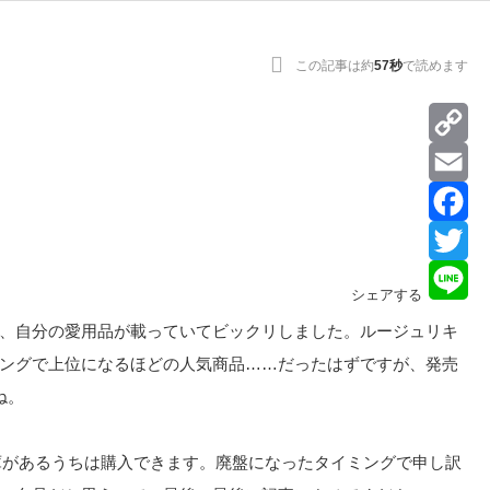
この記事は約
57秒
で読めます
Co
Lin
Ema
Fa
Twi
シェアする
Lin
、自分の愛用品が載っていてビックリしました。ルージュリキ
ングで上位になるほどの人気商品……だったはずですが、発売
ね。
在庫があるうちは購入できます。廃盤になったタイミングで申し訳