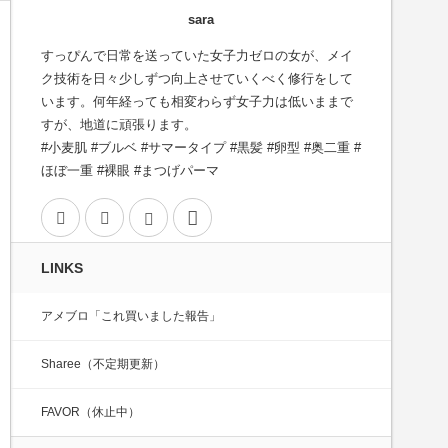
sara
すっぴんで日常を送っていた女子力ゼロの女が、メイ
ク技術を日々少しずつ向上させていくべく修行をして
います。何年経っても相変わらず女子力は低いままで
すが、地道に頑張ります。
py
#小麦肌 #ブルベ #サマータイプ #黒髪 #卵型 #奥二重 #
ほぼ一重 #裸眼 #まつげパーマ
k
il
Twitter
Facebook
Instagram
Contact
cebook
tter
LINKS
e
アメブロ「これ買いました報告」
Sharee（不定期更新）
FAVOR（休止中）