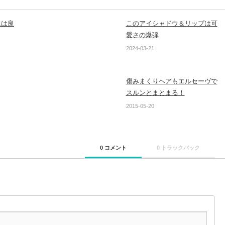
には良
このアイシャドウ＆リップは可
愛さの爆弾
2024-03-21
傷みまくりヘアもエルセーヴで
スルンとまとまる！
2015-05-20
0 コメント
0 トラックバック