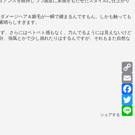
ニュアンスを維持しつつ適度に束感をもたせたスタイルに仕上がり
、ダメージヘア＆癖毛が一瞬で纏まるんですもん。しかも触っても
素晴らしすぎます。
らず、さらにはベトベト感もなく、力んでるようには見えないけど
分、強風とかで少し崩れたりはするんですが、それもまた自然な
C
L
E
F
T
シェアする
L