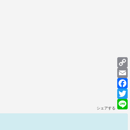
C
L
E
F
T
シェアする
L