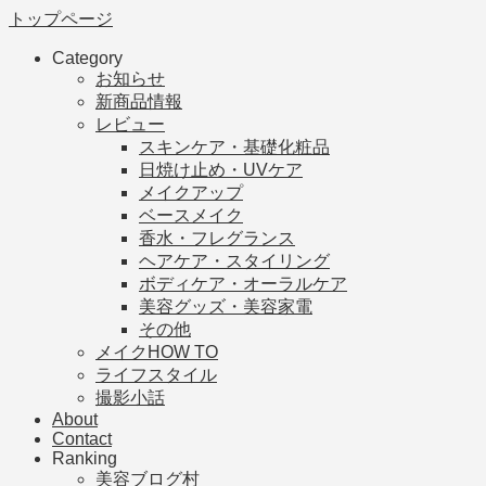
トップページ
Category
お知らせ
新商品情報
レビュー
スキンケア・基礎化粧品
日焼け止め・UVケア
メイクアップ
ベースメイク
香水・フレグランス
ヘアケア・スタイリング
ボディケア・オーラルケア
美容グッズ・美容家電
その他
メイクHOW TO
ライフスタイル
撮影小話
About
Contact
Ranking
美容ブログ村