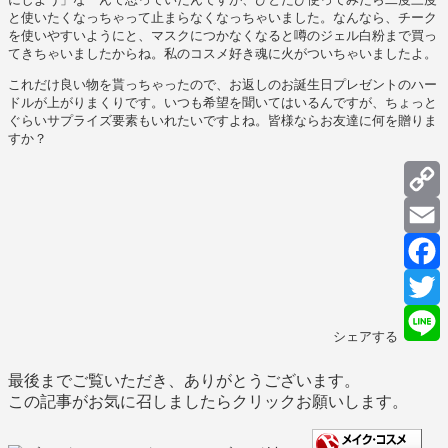
と使いたくなっちゃって止まらなくなっちゃいました。なんなら、チーク
を使いやすいようにと、マスクにつかなくなると噂のジェル白粉まで買っ
てきちゃいましたからね。私のコスメ好き魂に火がついちゃいましたよ。
これだけ良い物を貰っちゃったので、お返しのお誕生日プレゼントのハー
ドルが上がりまくりです。いつも希望を聞いてはいるんですが、ちょっと
ぐらいサプライズ要素もいれたいですよね。皆様ならお友達に何を贈りま
すか？
C
L
E
F
T
シェアする
L
最後までご覧いただき、ありがとうございます。
この記事がお気に召しましたらクリックお願いします。