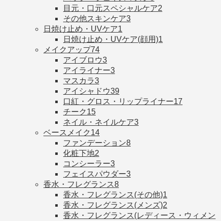
目元・口元スペシャルケア
2
その他スキンケア
3
日焼け止め・UVケア
1
日焼け止め・UVケア(顔用)
1
メイクアップ
74
アイブロウ
3
アイライナー
3
マスカラ
3
アイシャドウ
39
口紅・グロス・リップライナー
17
チーク
15
ネイル・ネイルケア
3
ベースメイク
14
ファンデーション
8
化粧下地
2
コンシーラー
3
フェイスパウダー
3
香水・フレグランス
8
香水・フレグランス(その他)
1
香水・フレグランス(メンズ)
2
香水・フレグランス(レディース・ウィメン