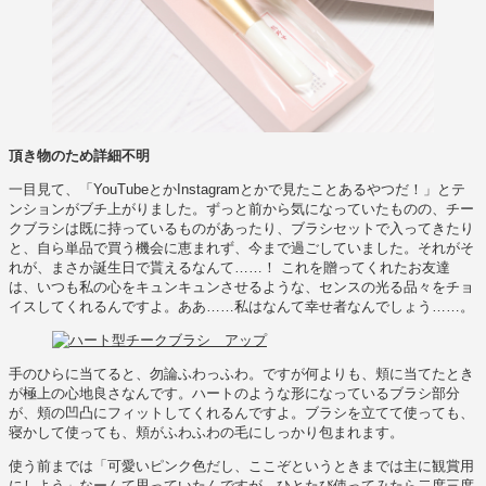
頂き物のため詳細不明
一目見て、「YouTubeとかInstagramとかで見たことあるやつだ！」とテ
ンションがブチ上がりました。ずっと前から気になっていたものの、チー
クブラシは既に持っているものがあったり、ブラシセットで入ってきたり
と、自ら単品で買う機会に恵まれず、今まで過ごしていました。それがそ
れが、まさか誕生日で貰えるなんて……！ これを贈ってくれたお友達
は、いつも私の心をキュンキュンさせるような、センスの光る品々をチョ
イスしてくれるんですよ。ああ……私はなんて幸せ者なんでしょう……。
手のひらに当てると、勿論ふわっふわ。ですが何よりも、頬に当てたとき
が極上の心地良さなんです。ハートのような形になっているブラシ部分
が、頬の凹凸にフィットしてくれるんですよ。ブラシを立てて使っても、
寝かして使っても、頬がふわふわの毛にしっかり包まれます。
使う前までは「可愛いピンク色だし、ここぞというときまでは主に観賞用
にしよう」なーんて思っていたんですが、ひとたび使ってみたら二度三度