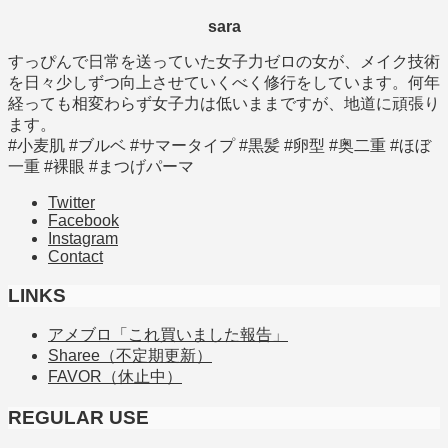
sara
すっぴんで日常を送っていた女子力ゼロの女が、メイク技術
を日々少しずつ向上させていくべく修行をしています。何年
経っても相変わらず女子力は低いままですが、地道に頑張り
ます。
#小麦肌 #ブルベ #サマータイプ #黒髪 #卵型 #奥二重 #ほぼ
一重 #裸眼 #まつげパーマ
Twitter
Facebook
Instagram
Contact
LINKS
アメブロ「これ買いました報告」
Sharee（不定期更新）
FAVOR（休止中）
REGULAR USE