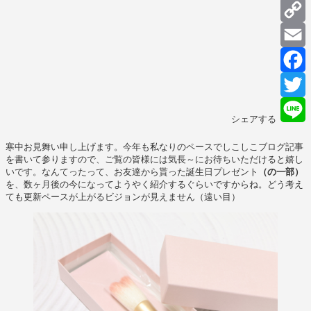
C
L
E
F
T
シェアする
L
寒中お見舞い申し上げます。今年も私なりのペースでしこしこブログ記事
を書いて参りますので、ご覧の皆様には気長～にお待ちいただけると嬉し
いです。なんてったって、お友達から貰った誕生日プレゼント
（の一部）
を、数ヶ月後の今になってようやく紹介するぐらいですからね。どう考え
ても更新ペースが上がるビジョンが見えません（遠い目）