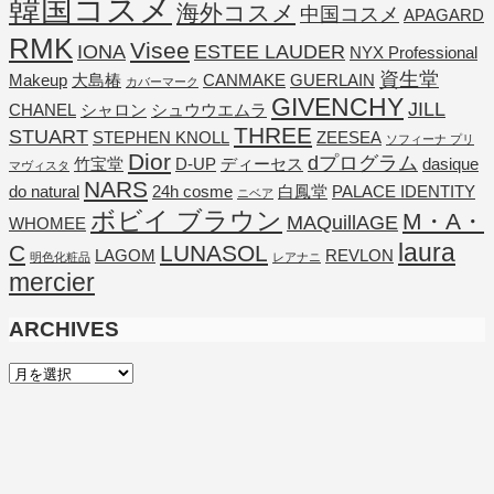
韓国コスメ
海外コスメ
中国コスメ
APAGARD
RMK
Visee
IONA
ESTEE LAUDER
NYX Professional
資生堂
Makeup
大島椿
CANMAKE
GUERLAIN
カバーマーク
GIVENCHY
JILL
CHANEL
シャロン
シュウウエムラ
THREE
STUART
STEPHEN KNOLL
ZEESEA
ソフィーナ プリ
Dior
dプログラム
竹宝堂
D-UP
ディーセス
dasique
マヴィスタ
NARS
do natural
24h cosme
白鳳堂
PALACE IDENTITY
ニベア
ボビイ ブラウン
M・A・
MAQuillAGE
WHOMEE
laura
C
LUNASOL
LAGOM
REVLON
明色化粧品
レアナニ
mercier
ARCHIVES
ARCHIVES