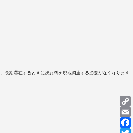
ば、長期滞在するときに洗顔料を現地調達する必要がなくなります
C
L
E