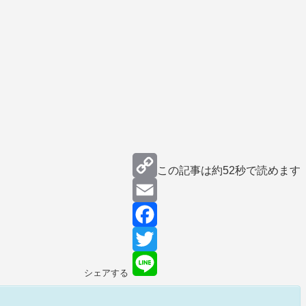
この記事は約
52秒
で読めます
Copy
Link
Email
Facebook
Twitter
シェアする
Line