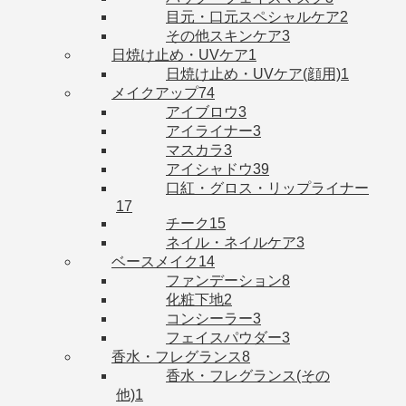
目元・口元スペシャルケア
2
その他スキンケア
3
日焼け止め・UVケア
1
日焼け止め・UVケア(顔用)
1
メイクアップ
74
アイブロウ
3
アイライナー
3
マスカラ
3
アイシャドウ
39
口紅・グロス・リップライナー
17
チーク
15
ネイル・ネイルケア
3
ベースメイク
14
ファンデーション
8
化粧下地
2
コンシーラー
3
フェイスパウダー
3
香水・フレグランス
8
香水・フレグランス(その
他)
1