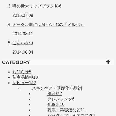
噂の極太リップブラシ K-6
2015.07.09
オークル肌にはM・A・Cの「メルバ」
2014.08.11
ごあいさつ
2014.08.04
CATEGORY
お知らせ
5
新商品情報
13
レビュー
142
スキンケア・基礎化粧品
24
洗顔料
7
クレンジング
6
化粧水
10
乳液・美容液など
11
パック・フェイスマスク
3