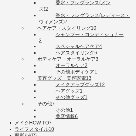
香水・フレグランス(メン
ズ)
2
香水・フレグランス(レディース・
ウィメンズ)
7
ヘアケア・スタイリング
10
シャンプー・コンディショナー
2
スペシャルヘアケア
4
ヘアスタイリング
6
ボディケア・オーラルケア
3
オーラルケア
2
その他ボディケア
1
美容グッズ・美容家電
13
メイクアップグッズ
12
ヘアグッズ
1
その他グッズ
1
その他
7
その他
1
美容情報
6
メイクHOW TO
7
ライフスタイル
10
撮影小話
5