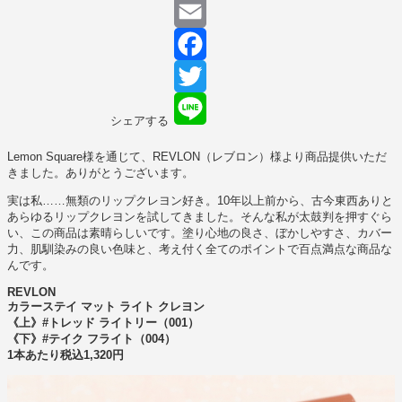
Copy
Link
Email
Facebook
Twitter
シェアする
Line
Lemon Square様を通じて、REVLON（レブロン）様より商品提供いただ
きました。ありがとうございます。
実は私……無類のリップクレヨン好き。10年以上前から、古今東西ありと
あらゆるリップクレヨンを試してきました。そんな私が太鼓判を押すぐら
い、この商品は素晴らしいです。塗り心地の良さ、ぼかしやすさ、カバー
力、肌馴染みの良い色味と、考え付く全てのポイントで百点満点な商品な
んです。
REVLON
カラーステイ マット ライト クレヨン
《上》#トレッド ライトリー（001）
《下》#テイク フライト（004）
1本あたり税込1,320円