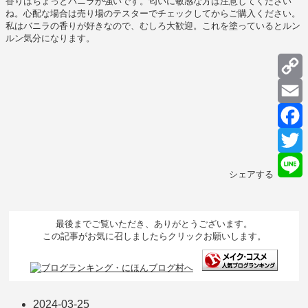
香りはちょっとバニラが強いです。匂いに敏感な方は注意してください
ね。心配な場合は売り場のテスターでチェックしてからご購入ください。
私はバニラの香りが好きなので、むしろ大歓迎。これを塗っているとルン
ルン気分になります。
C
L
E
F
T
シェアする
L
最後までご覧いただき、ありがとうございます。
この記事がお気に召しましたらクリックお願いします。
2024-03-25