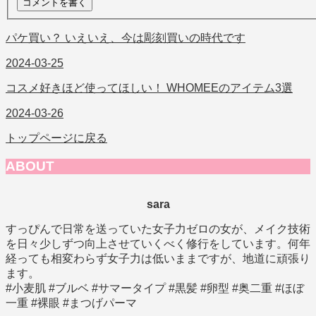
パケ買い？ いえいえ、今は彫刻買いの時代です
2024-03-25
コスメ好きほど使ってほしい！ WHOMEEのアイテム3選
2024-03-26
トップページに戻る
ABOUT
sara
すっぴんで日常を送っていた女子力ゼロの女が、メイク技術
を日々少しずつ向上させていくべく修行をしています。何年
経っても相変わらず女子力は低いままですが、地道に頑張り
ます。
#小麦肌 #ブルベ #サマータイプ #黒髪 #卵型 #奥二重 #ほぼ
一重 #裸眼 #まつげパーマ