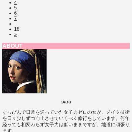
4
5
6
7
…
18
»
ABOUT
sara
すっぴんで日常を送っていた女子力ゼロの女が、メイク技術
を日々少しずつ向上させていくべく修行をしています。何年
経っても相変わらず女子力は低いままですが、地道に頑張り
ます。