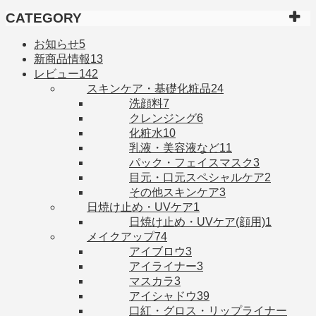
CATEGORY
お知らせ
5
新商品情報
13
レビュー
142
スキンケア・基礎化粧品
24
洗顔料
7
クレンジング
6
化粧水
10
乳液・美容液など
11
パック・フェイスマスク
3
目元・口元スペシャルケア
2
その他スキンケア
3
日焼け止め・UVケア
1
日焼け止め・UVケア(顔用)
1
メイクアップ
74
アイブロウ
3
アイライナー
3
マスカラ
3
アイシャドウ
39
口紅・グロス・リップライナー