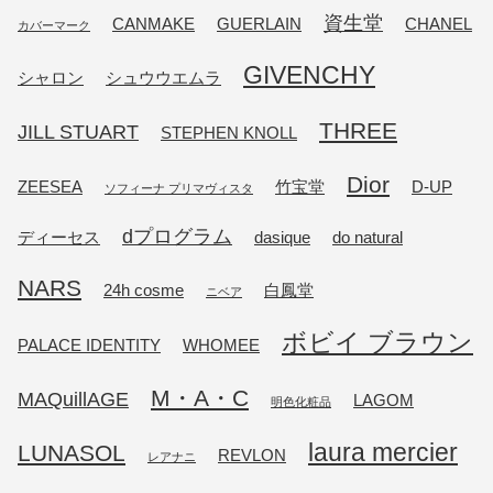
資生堂
CANMAKE
GUERLAIN
CHANEL
カバーマーク
GIVENCHY
シャロン
シュウウエムラ
THREE
JILL STUART
STEPHEN KNOLL
Dior
ZEESEA
竹宝堂
D-UP
ソフィーナ プリマヴィスタ
dプログラム
ディーセス
dasique
do natural
NARS
24h cosme
白鳳堂
ニベア
ボビイ ブラウン
PALACE IDENTITY
WHOMEE
M・A・C
MAQuillAGE
LAGOM
明色化粧品
laura mercier
LUNASOL
REVLON
レアナニ