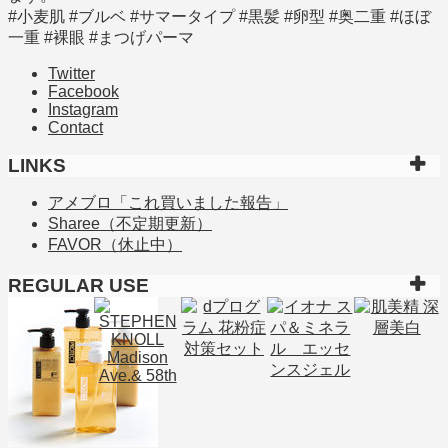
#小麦肌 #ブルベ #サマータイプ #黒髪 #卵型 #奥二重 #ほぼ
一重 #裸眼 #まつげパーマ
Twitter
Facebook
Instagram
Contact
LINKS
アメブロ「これ買いました報告」
Sharee（不定期更新）
FAVOR（休止中）
REGULAR USE