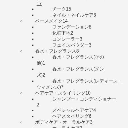
17
チーク
15
ネイル・ネイルケア
3
ベースメイク
14
ファンデーション
8
化粧下地
2
コンシーラー
3
フェイスパウダー
3
香水・フレグランス
8
香水・フレグランス(その
他)
1
香水・フレグランス(メン
ズ)
2
香水・フレグランス(レディース・
ウィメンズ)
7
ヘアケア・スタイリング
10
シャンプー・コンディショナー
2
スペシャルヘアケア
4
ヘアスタイリング
6
ボディケア・オーラルケア
3