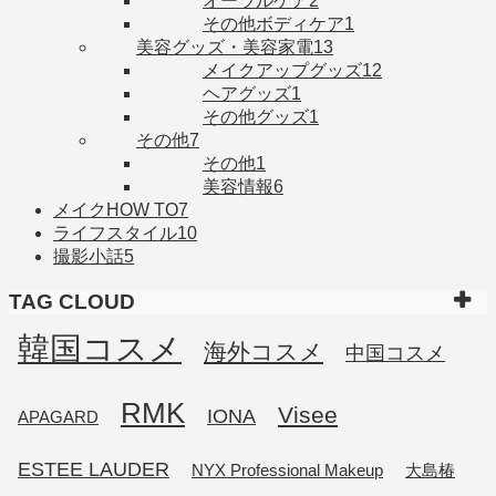
オーラルケア
2
その他ボディケア
1
美容グッズ・美容家電
13
メイクアップグッズ
12
ヘアグッズ
1
その他グッズ
1
その他
7
その他
1
美容情報
6
メイクHOW TO
7
ライフスタイル
10
撮影小話
5
TAG CLOUD
韓国コスメ
海外コスメ
中国コスメ
RMK
Visee
IONA
APAGARD
ESTEE LAUDER
NYX Professional Makeup
大島椿