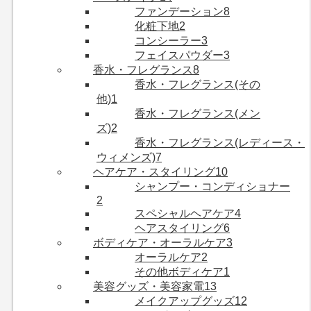
ファンデーション
8
化粧下地
2
コンシーラー
3
フェイスパウダー
3
香水・フレグランス
8
香水・フレグランス(その
他)
1
香水・フレグランス(メン
ズ)
2
香水・フレグランス(レディース・
ウィメンズ)
7
ヘアケア・スタイリング
10
シャンプー・コンディショナー
2
スペシャルヘアケア
4
ヘアスタイリング
6
ボディケア・オーラルケア
3
オーラルケア
2
その他ボディケア
1
美容グッズ・美容家電
13
メイクアップグッズ
12