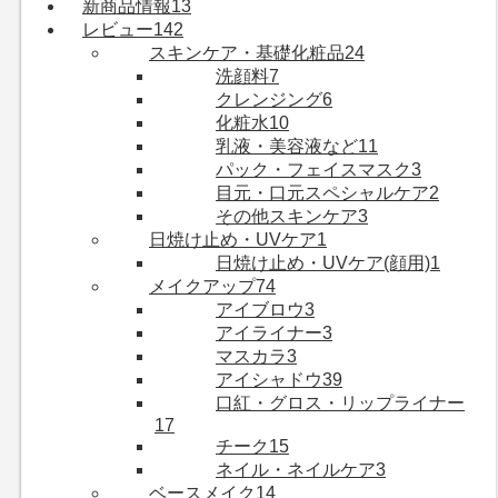
新商品情報
13
レビュー
142
スキンケア・基礎化粧品
24
洗顔料
7
クレンジング
6
化粧水
10
乳液・美容液など
11
パック・フェイスマスク
3
目元・口元スペシャルケア
2
その他スキンケア
3
日焼け止め・UVケア
1
日焼け止め・UVケア(顔用)
1
メイクアップ
74
アイブロウ
3
アイライナー
3
マスカラ
3
アイシャドウ
39
口紅・グロス・リップライナー
17
チーク
15
ネイル・ネイルケア
3
ベースメイク
14