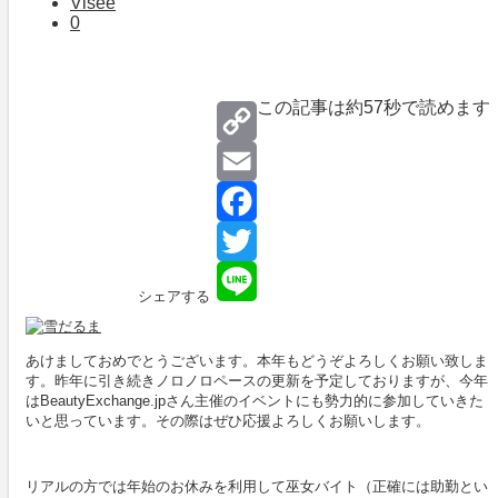
Visee
0
この記事は約
57秒
で読めます
Copy
Link
Email
Facebook
Twitter
シェアする
Line
あけましておめでとうございます。本年もどうぞよろしくお願い致しま
す。昨年に引き続きノロノロペースの更新を予定しておりますが、今年
はBeautyExchange.jpさん主催のイベントにも勢力的に参加していきた
いと思っています。その際はぜひ応援よろしくお願いします。
リアルの方では年始のお休みを利用して巫女バイト（正確には助勤とい