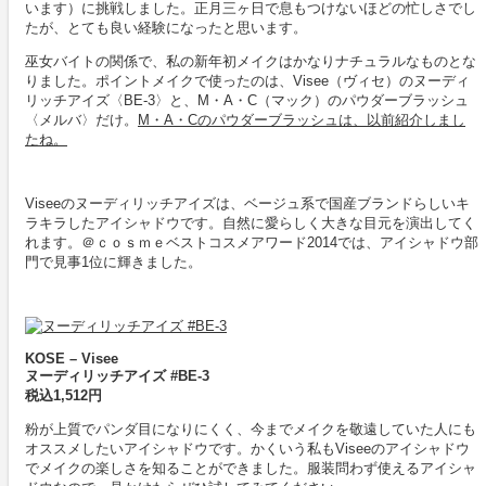
います）に挑戦しました。正月三ヶ日で息もつけないほどの忙しさでし
たが、とても良い経験になったと思います。
巫女バイトの関係で、私の新年初メイクはかなりナチュラルなものとな
りました。ポイントメイクで使ったのは、Visee（ヴィセ）のヌーディ
リッチアイズ〈BE-3〉と、M・A・C（マック）のパウダーブラッシュ
〈メルバ〉だけ。
M・A・Cのパウダーブラッシュは、以前紹介しまし
たね。
Viseeのヌーディリッチアイズは、ベージュ系で国産ブランドらしいキ
ラキラしたアイシャドウです。自然に愛らしく大きな目元を演出してく
れます。＠ｃｏｓｍｅベストコスメアワード2014では、アイシャドウ部
門で見事1位に輝きました。
KOSE – Visee
ヌーディリッチアイズ #BE-3
税込1,512円
粉が上質でパンダ目になりにくく、今までメイクを敬遠していた人にも
オススメしたいアイシャドウです。かくいう私もViseeのアイシャドウ
でメイクの楽しさを知ることができました。服装問わず使えるアイシャ