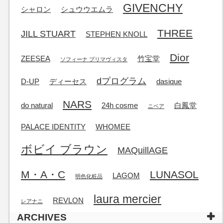
GIVENCHY
シャロン
シュウウエムラ
THREE
JILL STUART
STEPHEN KNOLL
Dior
ZEESEA
竹宝堂
ソフィーナ プリマヴィスタ
dプログラム
D-UP
ディーセス
dasique
NARS
do natural
24h cosme
白鳳堂
ニベア
PALACE IDENTITY
WHOMEE
ボビイ ブラウン
MAQuillAGE
M・A・C
LUNASOL
LAGOM
明色化粧品
laura mercier
REVLON
レアナニ
ARCHIVES