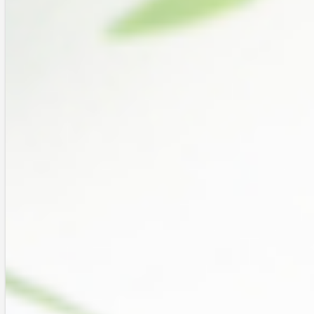
FOR SUREを使うメリットとしては、次の通りです。“シュアリス
ト”は、先述の報酬の他、時期によって高い割引率で商品を購入するこ
とができます。一般ユーザーは、良い情報を提供した“シュアリスト”を
支援できるうえ、正規ルートで商品を購入することができます。どちら
の立場でも、何もしないよりは利用した方が恩恵をこうむるので、欲し
い物ができたら利用してみると良いと思います。
画像引用元： FOR SURE
https://about.forsure.jp/ （2021/5/10）
……これだけ説明しておいて何ですが、実はまだそんなに利用していま
せん。面白そうなサービスだと思って始めたものの、まとまった時間が
取れなくて二の足を踏んでいます(泣)ご覧の方で活用されている方がい
ましたら、ぜひお話を聞かせてください。
2024/03/28追記
リンク切れのため、リンクを外しました。
KOKOBUY – ザ・プロダクト
Scalp Revitalizer
25mL／税込2,750円