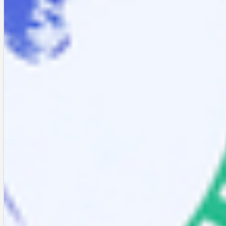
L
最後までご覧いただき、ありがとうございます。
この記事がお気に召しましたらクリックお願いします。
2021-05-12
レビュー
スペシャルヘアケア
ザ・プロダクト
0
関連記事
花粉症の皮むけにはコレを使
え！
2023-03-15