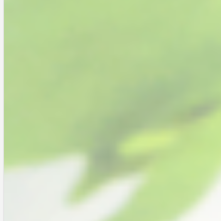
レビュー
スペシャルヘアケア
ザ・プロダクト
0
この記事は約
1分37秒
で読めます
Copy
Link
Email
Facebook
Twitter
シェアする
Line
こちらも数ヶ月前の話。FOR SURE様（以下、敬称略）のとある企画で
商品提供していただきました。ありがとうございます。FOR SUREは、
オンラインショッピングサイトです。審査に通ったユーザーである“シ
ュアリスト”が、一般ユーザーに対して商品を紹介します。一般ユーザ
ーがそれを見てFOR SUREで商品購入すると、“シュアリスト”に報酬が
入る――という仕組みです。