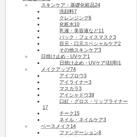
スキンケア・基礎化粧品
24
洗顔料
7
クレンジング
6
化粧水
10
乳液・美容液など
11
パック・フェイスマスク
3
目元・口元スペシャルケア
2
その他スキンケア
3
日焼け止め・UVケア
1
日焼け止め・UVケア(顔用)
1
メイクアップ
74
アイブロウ
3
アイライナー
3
マスカラ
3
アイシャドウ
39
口紅・グロス・リップライナー
17
チーク
15
ネイル・ネイルケア
3
ベースメイク
14
ファンデーション
8