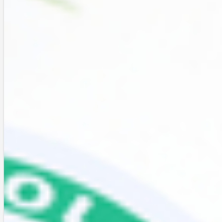
企画（現在は終了しています）では、ザ・プロダクトの商品の中から好
きな物を選ぶことができました。私が選んだのはコチラ。頭皮用のオイ
ル状のトリートメントです。見ての通り、かなり小さいサイズではあり
ますが、１回あたりの使用量が少ないので全然減りません。
使用方法は、髪を洗ってタオルドライした後、数滴――私の場合は２滴
ぐらい――指先に伸ばして、ヘッドマッサージを行います。ヘッドマッ
サージは様々な点でメリットがあるため、ついでと言わんばかりに、頭
皮が動く程度しっかりと揉みこむと良いです。その後は普通にドライヤ
ーで髪を乾かしてください。