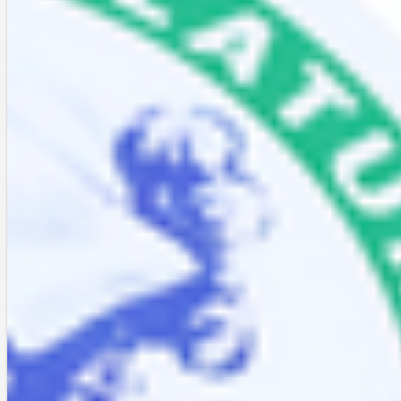
こちらが乾かした後の髪の状態。根本から艶が出て、まとまりがあるよ
うに見えます。前の方がくるんくるんしているのは、癖毛が出てきてい
るだけです。逆に言えば、これだけ癖毛が伸びてきているのに、アホ毛
がそれほど目立たないのはこの商品のお陰です。
商品を使い始めたキッカケはFOR SUREの企画でしたが、すっかり気に
入って、今ではこちらを愛用しています。頭皮用の商品ということで根
本にも安心して使えるうえ（トリートメントの殆どは根本を避けるよう
注意書きがあります）、何よりも仕上がりが好みですからね。数ヶ月後
の髪の状態が楽しみです。
L
E
T
シェアする