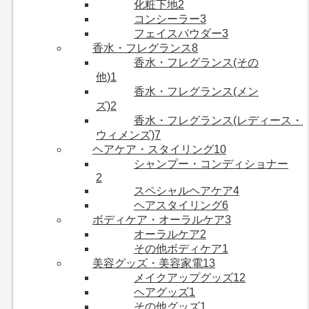
化粧下地
2
コンシーラー
3
フェイスパウダー
3
香水・フレグランス
8
香水・フレグランス(その
他)
1
香水・フレグランス(メン
ズ)
2
香水・フレグランス(レディース・
ウィメンズ)
7
ヘアケア・スタイリング
10
シャンプー・コンディショナー
2
スペシャルヘアケア
4
ヘアスタイリング
6
ボディケア・オーラルケア
3
オーラルケア
2
その他ボディケア
1
美容グッズ・美容家電
13
メイクアップグッズ
12
ヘアグッズ
1
その他グッズ
1