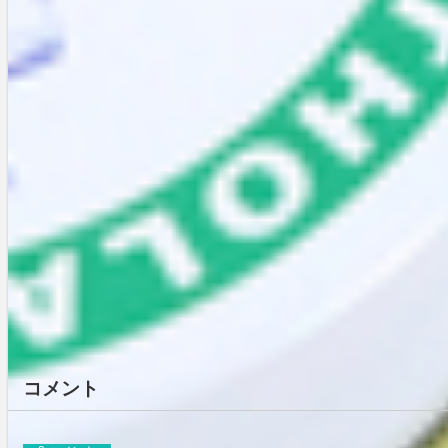
親子でIONAファンになりま
した
2024-03-12
休止中にヘビロテした白鳳堂
のブラシ2本
2017-11-19
キラキラ春色チークを滑り込
みゲット！
2015-04-21
コメント