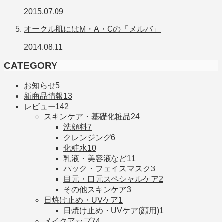
2015.07.09
オークル肌にはM・A・Cの「メルバ」
2014.08.11
CATEGORY
お知らせ
5
新商品情報
13
レビュー
142
スキンケア・基礎化粧品
24
洗顔料
7
クレンジング
6
化粧水
10
乳液・美容液など
11
パック・フェイスマスク
3
目元・口元スペシャルケア
2
その他スキンケア
3
日焼け止め・UVケア
1
日焼け止め・UVケア(顔用)
1
メイクアップ
74