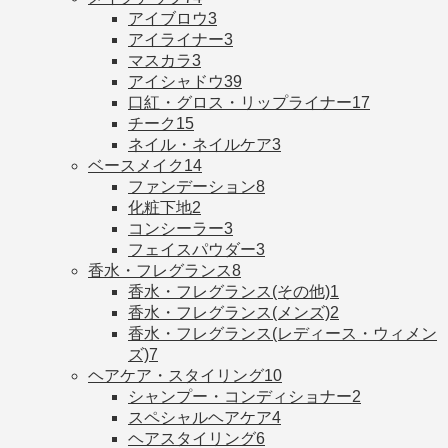
アイブロウ
3
アイライナー
3
マスカラ
3
アイシャドウ
39
口紅・グロス・リップライナー
17
チーク
15
ネイル・ネイルケア
3
ベースメイク
14
ファンデーション
8
化粧下地
2
コンシーラー
3
フェイスパウダー
3
香水・フレグランス
8
香水・フレグランス(その他)
1
香水・フレグランス(メンズ)
2
香水・フレグランス(レディース・ウィメン
ズ)
7
ヘアケア・スタイリング
10
シャンプー・コンディショナー
2
スペシャルヘアケア
4
ヘアスタイリング
6