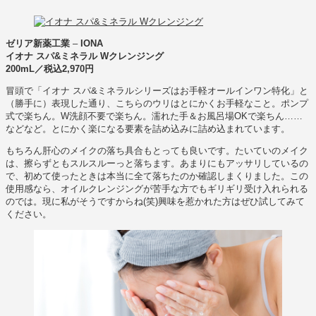
ゼリア新薬工業
–
IONA
イオナ スパ&ミネラル Wクレンジング
200mL／税込2,970円
冒頭で「イオナ スパ&ミネラルシリーズはお手軽オールインワン特化」と
（勝手に）表現した通り、こちらのウリはとにかくお手軽なこと。ポンプ
式で楽ちん。W洗顔不要で楽ちん。濡れた手＆お風呂場OKで楽ちん……
などなど。とにかく楽になる要素を詰め込みに詰め込まれています。
もちろん肝心のメイクの落ち具合もとっても良いです。たいていのメイク
は、擦らずともスルスルーっと落ちます。あまりにもアッサリしているの
で、初めて使ったときは本当に全て落ちたのか確認しまくりました。この
使用感なら、オイルクレンジングが苦手な方でもギリギリ受け入れられる
のでは。現に私がそうですからね(笑)興味を惹かれた方はぜひ試してみて
ください。