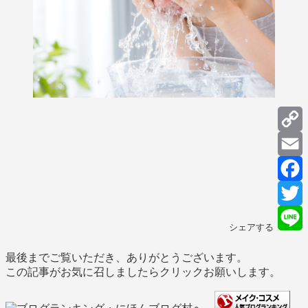
C
L
E
F
T
シェアする
L
最後までご覧いただき、ありがとうございます。
この記事がお気に召しましたらクリックお願いします。