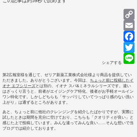
この記事は約
59秒
で読めます
C
L
E
F
T
シェアする
L
第2広報室様を通じて、ゼリア新薬工業株式会社様より商品を提供してい
ただきました。ありがとうございます。今回は、
ちょっと前に投稿したイ
オナ エフシリーズ
とは別の、イオナ スパ&ミネラルシリーズです。違い
はざっくり言うと、前者がエイジングケア特化、後者がお手軽オールイン
ワン特化です。しかしどちらも「サッパリしていてつっぱり感のない洗い
上がり」は通ずるところがあります。
あと、ちょっと前に他社のクレンジングを紹介したばかりですが、実際に
試したときは期間を充分に空けており、こちらも「クオリティが良い」と
感じた上で投稿しています。みんな違ってみんな良い……そんな想いで当
ブログでは紹介しております。