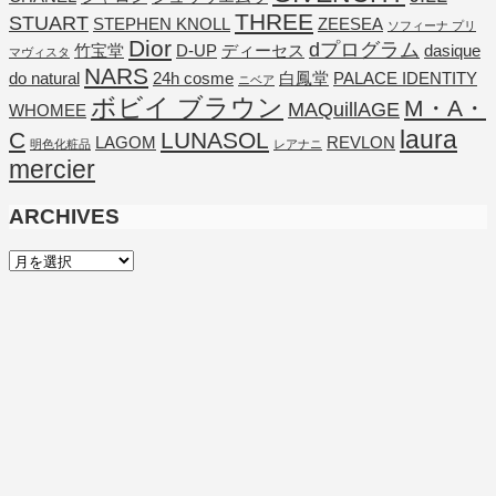
THREE
STUART
STEPHEN KNOLL
ZEESEA
ソフィーナ プリ
Dior
dプログラム
竹宝堂
D-UP
ディーセス
dasique
マヴィスタ
NARS
do natural
24h cosme
白鳳堂
PALACE IDENTITY
ニベア
ボビイ ブラウン
M・A・
MAQuillAGE
WHOMEE
laura
C
LUNASOL
LAGOM
REVLON
明色化粧品
レアナニ
mercier
ARCHIVES
ARCHIVES