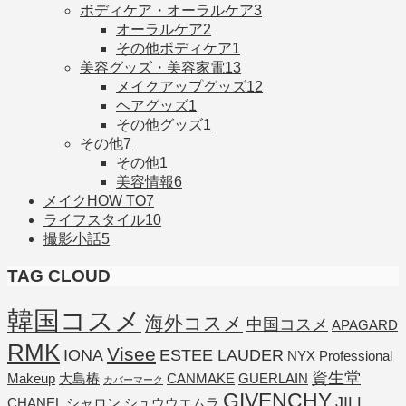
ボディケア・オーラルケア
3
オーラルケア
2
その他ボディケア
1
美容グッズ・美容家電
13
メイクアップグッズ
12
ヘアグッズ
1
その他グッズ
1
その他
7
その他
1
美容情報
6
メイクHOW TO
7
ライフスタイル
10
撮影小話
5
TAG CLOUD
韓国コスメ
海外コスメ
中国コスメ
APAGARD
RMK
Visee
IONA
ESTEE LAUDER
NYX Professional
資生堂
Makeup
大島椿
CANMAKE
GUERLAIN
カバーマーク
GIVENCHY
JILL
CHANEL
シャロン
シュウウエムラ